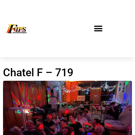
Chatel F – 719