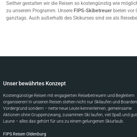
Seither gestalten wir die Reisen so kostengünstig wie mögli
zu unserem Programm. Unsere
FIPS-Skibetreuer
bieten vor 
ganztags. Auch außerhalb des Skikurses sind sie als Reiseb
Unser bewährtes Konzept
Kostengünstige Reisen mit engagierten Reisebetreuern und Begleitern
organisieren! In unseren Reisen stehen nicht nur Skilaufen und Boarden
Vordergrund sondern – nette neue Leute kennenlernen, gemeinsame
Aktionen ohne Gruppenzwang, zusammen Ski laufen, viel Spaß und gu
Laune – alles das gehört für uns zu einem gelungenen Skiurlaub.
FIPS Reisen Oldenburg