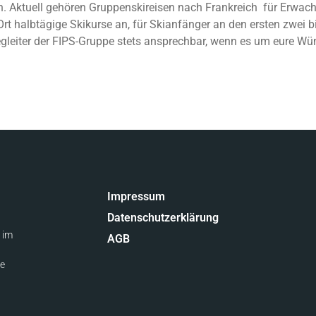
ch. Aktuell gehören Gruppenskireisen nach Frankreich für Erwac
Ort halbtägige Skikurse an, für Skianfänger an den ersten zwei b
egleiter der FIPS-Gruppe stets ansprechbar, wenn es um eure Wü
Impressum
Datenschutzerklärung
 im
AGB
te