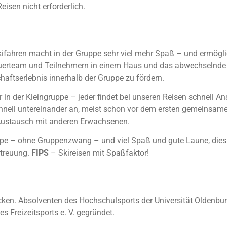
eisen nicht erforderlich.
Skifahren macht in der Gruppe sehr viel mehr Spaß – und ermögl
treuerteam und Teilnehmern in einem Haus und das abwechselnd
aftserlebnis innerhalb der Gruppe zu fördern.
er in der Kleingruppe – jeder findet bei unseren Reisen schnell A
chnell untereinander an, meist schon vor dem ersten gemeinsame
 Austausch mit anderen Erwachsenen.
pe – ohne Gruppenzwang – und viel Spaß und gute Laune, dies a
etreuung.
FIPS
– Skireisen mit Spaßfaktor!
cken. Absolventen des Hochschulsports der Universität Oldenb
 Freizeitsports e. V. gegründet.