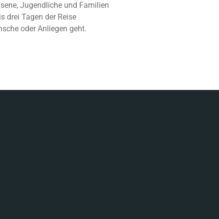
hsene, Jugendliche und Familien
is drei Tagen der Reise
nsche oder Anliegen geht.